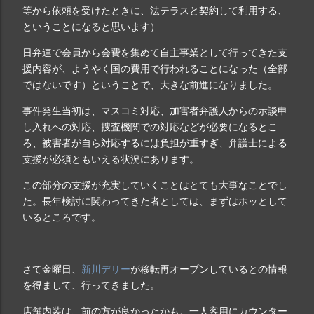
等から依頼を受けたときに、法テラスと契約して利用する、
ということになると思います）
日弁連で会員から会費を集めて自主事業として行ってきた支
援内容が、ようやく国の費用で行われることになった（全部
ではないです）ということで、大きな前進になりました。
事件発生当初は、マスコミ対応、加害者弁護人からの示談申
し入れへの対応、捜査機関での対応などが必要になるとこ
ろ、被害者が自ら対応するには負担が重すぎ、弁護士による
支援が必須ともいえる状況にあります。
この部分の支援が充実していくことはとても大事なことでし
た。長年検討に関わってきた者としては、まずはホッとして
いるところです。
さて金曜日、
新川デリー
が移転再オープンしているとの情報
を得まして、行ってきました。
店舗内装は、前の方が良かったかも。一人客用にカウンター